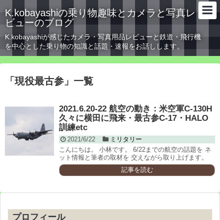
K.kobayashiの乗り物趣味とカメラと写真レ
ビューのブログ
K.kobayashiが感じたカメラ・写真用品レビューと鉄道・飛行機
を中心とした乗り物の知識と話題・速報をお話しします。
「
現役最古参
」
一覧
2021.6.20-22 航空の動き：米空軍C-130H
久々に横田に飛来・最古参C-17・HALO
訓練etc
2021/6/22
ミリタリー
こんにちは。 小林です。 6/22までの航空の話題を ネ
ット情報と筆者の取材を 交えながら取り上げます。
記事を読む
プロフィール