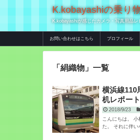
K.kobayashi
K.kobayashiが感じたカメラ・写
お問い合わせはこちら
プロフィール
「
絹織物
」
一覧
横浜線11
机レポート
2018/9/23
こんにちは。 小
た。 それに伴い