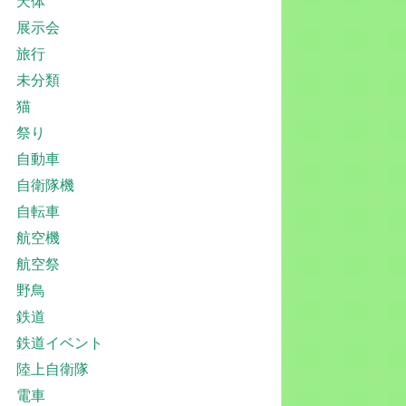
天体
展示会
旅行
未分類
猫
祭り
自動車
自衛隊機
自転車
航空機
航空祭
野鳥
鉄道
鉄道イベント
陸上自衛隊
電車