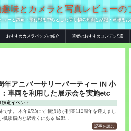
の乗り物趣味とカメラと写真レビュー
真用品レビューと鉄道・飛行機を中心とした乗り物の知識と話題・速報を
おすすめカメラバッグの紹介
筆者のおすすめコンデジ5選
0周年アニバーサリーパーティー IN 小
：車両を利用した展示会を実施etc
鉄道イベント
林です。 本年9/23にて 横浜線が開業110周年を迎えまし
小机駅構内と駅近くにある 城郷...
記事を読む