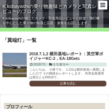
K.kobayashiの乗り物趣味とカメラと写真レ
ビューのブログ
K.kobayashiが感じたカメラ・写真用品レビューと鉄道・飛行機
を中心とした乗り物の知識と話題・速報をお話しします。
「
翼端灯
」
一覧
2018.7.1,2 横田基地レポート：英空軍ボ
イジャーKC-2，EA-18Getc
2018/7/3
ミリタリー
こんにちは。 小林です。 1,2日は横田基地へ展開しま
したので その模様をレポートします。 尚滑走路運用
は両日ともRW18で...
記事を読む
プロフィール