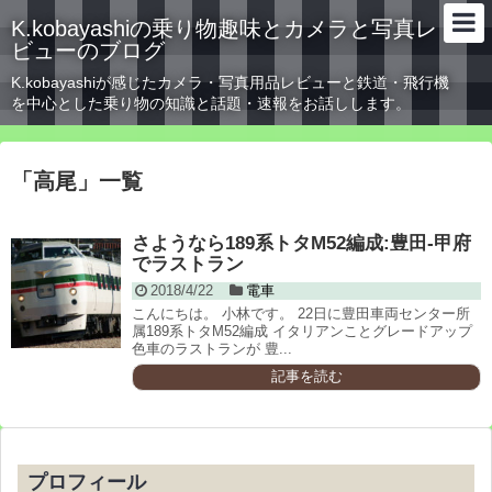
K.kobayashiの乗り物趣味とカメラと写真レ
ビューのブログ
K.kobayashiが感じたカメラ・写真用品レビューと鉄道・飛行機
を中心とした乗り物の知識と話題・速報をお話しします。
「
高尾
」
一覧
さようなら189系トタM52編成:豊田-甲府
でラストラン
2018/4/22
電車
こんにちは。 小林です。 22日に豊田車両センター所
属189系トタM52編成 イタリアンことグレードアップ
色車のラストランが 豊...
記事を読む
プロフィール