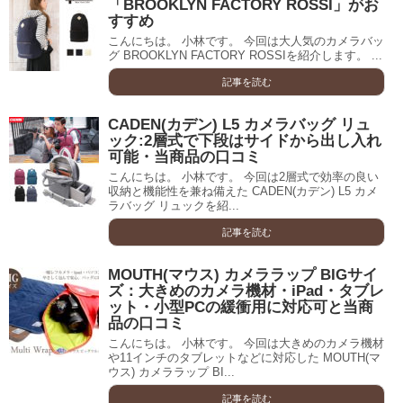
「BROOKLYN FACTORY ROSSI」がお
すすめ
こんにちは。 小林です。 今回は大人気のカメラバッ
グ BROOKLYN FACTORY ROSSIを紹介します。 ...
記事を読む
CADEN(カデン) L5 カメラバッグ リュ
ック:2層式で下段はサイドから出し入れ
可能・当商品の口コミ
こんにちは。 小林です。 今回は2層式で効率の良い
収納と機能性を兼ね備えた CADEN(カデン) L5 カメ
ラバッグ リュックを紹...
記事を読む
MOUTH(マウス) カメララップ BIGサイ
ズ：大きめのカメラ機材・iPad・タブレ
ット・小型PCの緩衝用に対応可と当商
品の口コミ
こんにちは。 小林です。 今回は大きめのカメラ機材
や11インチのタブレットなどに対応した MOUTH(マ
ウス) カメララップ BI...
記事を読む