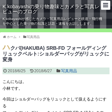
K.kobayashiの乗り物趣味とカメラと写真レ
ビューのブログ
K.kobayashiが感じたカメラ・写真用品レビューと鉄道・飛行機
を中心とした乗り物の知識と話題・速報をお話しします。
ホーム
写真用品
ハ
クバ(HAKUBA) SRB-FD フォールディング
リュックベルト:ショルダーバッグがリュックに
変身
2018/6/25
2018/6/27
写真用品
こんにちは。
小林です。
今回はショルダーバッグをリュックとして扱えるようにす
る