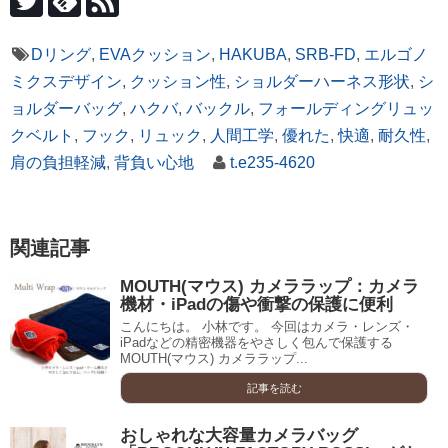
Dリング
,
EVAクッション
,
HAKUBA
,
SRB-FD
,
エルゴノ
ミクスデザイン
,
クッション性
,
ショルダーハーネス形状
,
シ
ョルダーバッグ
,
ハクバ
,
バックル
,
フォールディングリュッ
クベルト
,
フック
,
リュック
,
人間工学
,
優れた
,
快適
,
耐久性
,
肩の負担軽減
,
背負い心地
t.e235-4620
関連記事
MOUTH(マウス) カメララップ：カメラ
機材・iPadの傷や衝撃の保護に便利
こんにちは。 小林です。 今回はカメラ・レンズ・
iPadなどの精密機器をやさしく包んで保護する
MOUTH(マウス) カメララップ...
記事を読む
おしゃれな大容量カメラバッグ