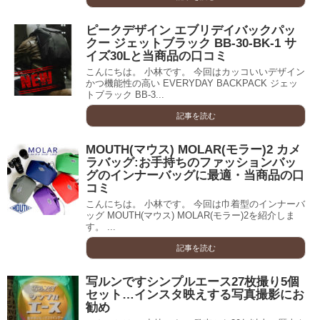
ピークデザイン エブリデイバックパッ
クー ジェットブラック BB-30-BK-1 サ
イズ30Lと当商品の口コミ
こんにちは。 小林です。 今回はカッコいいデザイン
かつ機能性の高い EVERYDAY BACKPACK ジェッ
トブラック BB-3...
記事を読む
MOUTH(マウス) MOLAR(モラー)2 カメ
ラバッグ:お手持ちのファッションバッ
グのインナーバッグに最適・当商品の口
コミ
こんにちは。 小林です。 今回は巾着型のインナーバ
ッグ MOUTH(マウス) MOLAR(モラー)2を紹介しま
す。 ...
記事を読む
写ルンですシンプルエース27枚撮り5個
セット…インスタ映えする写真撮影にお
勧め