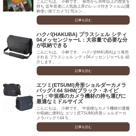
こんにちは。 小林です。 発売から30年以上の歴史を
持ち 近年若者に人気急上昇のレンズ付きフィルム(通
称使い捨てカメラ) 写ルン...
記事を読む
ハクバ(HAKUBA) プラスシェル シティ
04メッセンジャーL：大容量で必要な分
が収納できる
こんにちは。 小林です。 ハクバ(HAKUBA)より発売
される プラスシェル シティ04メッセンジャーLを 紹
介します。 ...
記事を読む
エツミ(ETSUMI)舟形ショルダーカメラ
バッグ-f.64 SHM(ブラック・ネイビ
ー)：中規模のカメラ機材の持ち運びに
最適なミドルサイズ
こんにちは。 小林です。 中規模なカメラ機材の運搬
や収納に便利な エツミ(ETSUMI)舟形ショルダーカ
メラバッグ f.64 S...
記事を読む