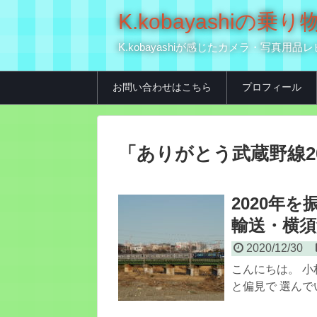
K.kobayashi
K.kobayashiが感じたカメラ・写
お問い合わせはこちら
プロフィール
「
ありがとう武蔵野線2
2020年
輸送・横須賀
2020/12/30
こんにちは。 小
と偏見で 選んでい