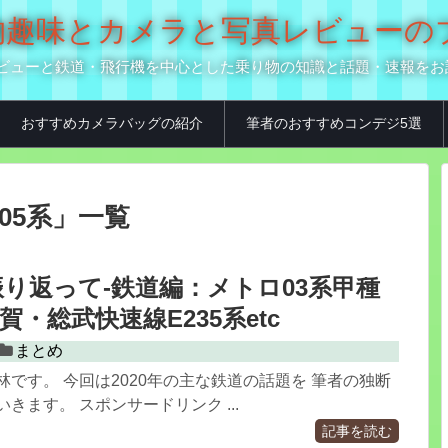
の乗り物趣味とカメラと写真レビュー
真用品レビューと鉄道・飛行機を中心とした乗り物の知識と話題・速報を
おすすめカメラバッグの紹介
筆者のおすすめコンデジ5選
05系
」
一覧
を振り返って-鉄道編：メトロ03系甲種
・総武快速線E235系etc
まとめ
林です。 今回は2020年の主な鉄道の話題を 筆者の独断
きます。 スポンサードリンク ...
記事を読む