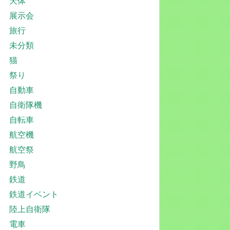
天体
展示会
旅行
未分類
猫
祭り
自動車
自衛隊機
自転車
航空機
航空祭
野鳥
鉄道
鉄道イベント
陸上自衛隊
電車