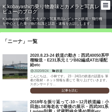
K.kobayashiの乗り物趣味とカメラと写真レ
ビューのブログ
K.kobayashiが感じたカメラ・写真用品レビューと鉄道・飛行機
を中心とした乗り物の知識と話題・速報をお話しします。
「
ニーナ
」
一覧
2020.8.23-24 鉄道の動き：西武40050系甲
種輸送・E231系元ミツB82編成AT出場配
給etc
2020/8/24
鉄道
こんにちは。 小林です。 23・24日の鉄道の話題を 筆
者の取材・ネット情報を通じて 取り上げていきます。
スポンサードリ...
記事を読む
2018年を振り返って-10～12月鉄道編：小
田急LSE海老名で最後の展示・西武001系
Laview到着・武蔵野線全通40周年etc