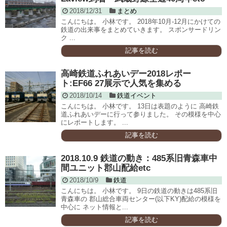
2018/12/31
まとめ
こんにちは。 小林です。 2018年10月-12月にかけての
鉄道の出来事をまとめていきます。 スポンサードリン
ク ...
記事を読む
高崎鉄道ふれあいデー2018レポー
ト:EF66 27展示で人気を集める
2018/10/14
鉄道イベント
こんにちは。 小林です。 13日は表題のように 高崎鉄
道ふれあいデーに行って参りました。 その模様を中心
にレポートします。 ...
記事を読む
2018.10.9 鉄道の動き：485系旧青森車中
間ユニット郡山配給etc
2018/10/9
鉄道
こんにちは。 小林です。 9日の鉄道の動きは485系旧
青森車の 郡山総合車両センター(以下KY)配給の模様を
中心に ネット情報と...
記事を読む