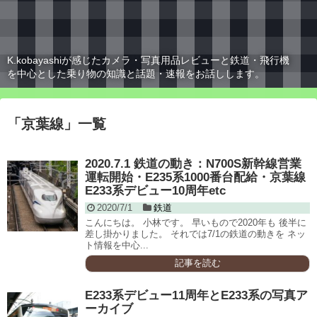
K.kobayashiが感じたカメラ・写真用品レビューと鉄道・飛行機
を中心とした乗り物の知識と話題・速報をお話しします。
「
京葉線
」
一覧
2020.7.1 鉄道の動き：N700S新幹線営業
運転開始・E235系1000番台配給・京葉線
E233系デビュー10周年etc
2020/7/1
鉄道
こんにちは。 小林です。 早いもので2020年も 後半に
差し掛かりました。 それでは7/1の鉄道の動きを ネッ
ト情報を中心...
記事を読む
E233系デビュー11周年とE233系の写真ア
ーカイブ