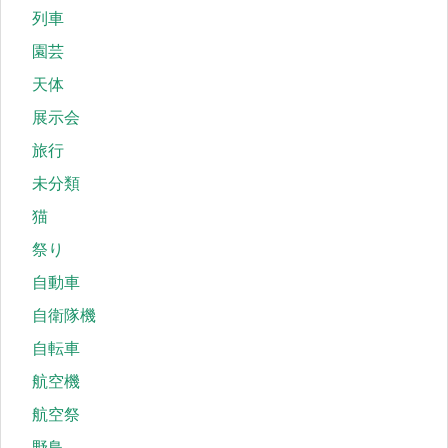
列車
園芸
天体
展示会
旅行
未分類
猫
祭り
自動車
自衛隊機
自転車
航空機
航空祭
野鳥