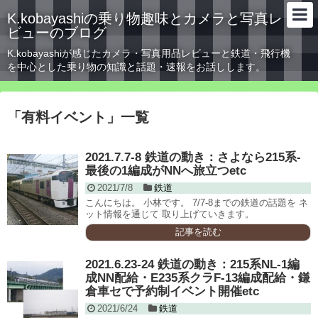
K.kobayashiの乗り物趣味とカメラと写真レ
ビューのブログ
K.kobayashiが感じたカメラ・写真用品レビューと鉄道・飛行機
を中心とした乗り物の知識と話題・速報をお話しします。
「
有料イベント
」
一覧
2021.7.7-8 鉄道の動き：さよなら215系-
最後の1編成がNNへ旅立つetc
2021/7/8
鉄道
こんにちは。 小林です。 7/7-8までの鉄道の話題を ネ
ット情報を通じて 取り上げていきます。
記事を読む
2021.6.23-24 鉄道の動き：215系NL-1編
成NN配給・E235系クラF-13編成配給・鎌
倉車セで予約制イベント開催etc
2021/6/24
鉄道