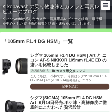
K.kobayashiの乗り物趣味とカメラと写真レ
ビューのブログ
K.kobayashiが感じたカメラ・写真用品レビューと鉄道・飛行機
を中心とした乗り物の知識と話題・速報をお話しします。
「
105mm F1.4 DG HSM
」
一覧
シグマ 105mm F1.4 DG HSM | Art と ニ
コン AF-S NIKKOR 105mm f1.4E ED の
違いを比較しました
2018/6/15
カメラ用交換レンズ
こんにちは。 小林です。 今回はシグマ 105mm F1.4
DG HSM | Art (2018.6.14新発売) と ニコン ...
記事を読む
シグマ(SIGMA) 105mm F1.4 DG HSM
Art -6月14日発売:ボケ味・高解像度に徹
底的にこだわった贅沢設計