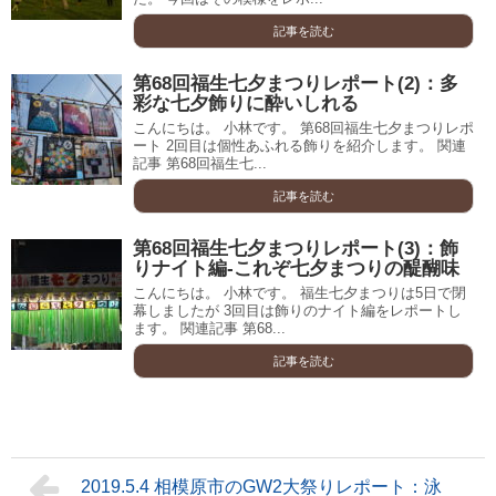
記事を読む
第68回福生七夕まつりレポート(2)：多
彩な七夕飾りに酔いしれる
こんにちは。 小林です。 第68回福生七夕まつりレポ
ート 2回目は個性あふれる飾りを紹介します。 関連
記事 第68回福生七...
記事を読む
第68回福生七夕まつりレポート(3)：飾
りナイト編-これぞ七夕まつりの醍醐味
こんにちは。 小林です。 福生七夕まつりは5日で閉
幕しましたが 3回目は飾りのナイト編をレポートし
ます。 関連記事 第68...
記事を読む
2019.5.4 相模原市のGW2大祭りレポート：泳