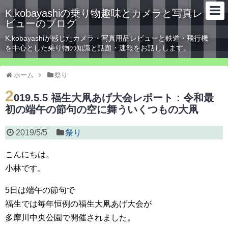
K.kobayashiの乗り物趣味とカメラと写真レ
ビューのブログ
K.kobayashiが感じたカメラ・写真用品レビューと鉄道・飛行機
を中心とした乗り物の知識と話題・速報をお話しします。
ホーム
祭り
2
019.5.5 福生大凧あげ大会レポート：令和最
初の端午の節句の空に舞ういくつもの大凧
2019/5/5
祭り
こんにちは。
小林です。
5日は端午の節句で
福生では毎年恒例の福生大凧あげ大会が
多摩川中央公園で開催されました。