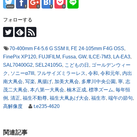
error
0
0
フォローする
70-400mm F4-5.6 G SSM II
,
FE 24-105mm F4G OSS
,
FinePix XP120
,
FUJIFILM
,
Fussa
,
GW
,
ILCE-7M3
,
LA-EA3
,
SAL70400G2
,
SEL24105G
,
こどもの日
,
ゴールデンウィー
ク
,
ソニーα7III
,
フルサイズミラーレス
,
令和
,
令和元年
,
内出
南大凧会
,
写楽
,
凧揚げ
,
加美大凧会
,
多摩川中央公園
,
寧
,
志
茂二大凧会
,
本八第一大凧会
,
楠木正成
,
標準ズーム
,
毎年恒
例
,
清正
,
福生不動尊
,
福生大凧あげ大会
,
福生市
,
端午の節句
,
高解像度
t.e235-4620
関連記事