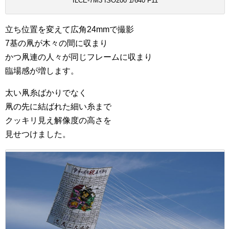
ILCE-7M3 ISO200 1/640 F11
立ち位置を変えて広角24mmで撮影
7基の凧が木々の間に収まり
かつ凧連の人々が同じフレームに収まり
臨場感が増します。
太い凧糸ばかりでなく
凧の先に結ばれた細い糸まで
クッキリ見え解像度の高さを
見せつけました。