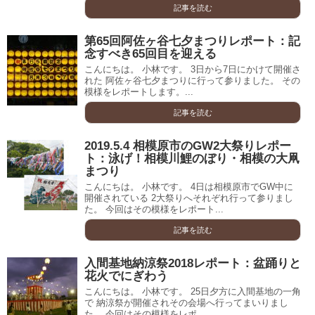
記事を読む
第65回阿佐ヶ谷七夕まつりレポート：記
念すべき65回目を迎える
こんにちは。 小林です。 3日から7日にかけて開催さ
れた 阿佐ヶ谷七夕まつりに行って参りました。 その
模様をレポートします。...
記事を読む
2019.5.4 相模原市のGW2大祭りレポー
ト：泳げ！相模川鯉のぼり・相模の大凧
まつり
こんにちは。 小林です。 4日は相模原市でGW中に
開催されている 2大祭りへそれぞれ行って参りまし
た。 今回はその模様をレポート...
記事を読む
入間基地納涼祭2018レポート：盆踊りと
花火でにぎわう
こんにちは。 小林です。 25日夕方に入間基地の一角
で 納涼祭が開催されその会場へ行ってまいりまし
た。 今回はその模様をレポ...