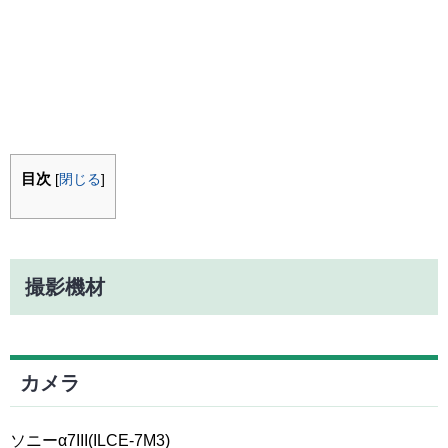
目次
[
閉じる
]
撮影機材
カメラ
ソニーα7III(ILCE-7M3)