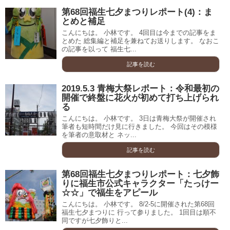
第68回福生七夕まつりレポート(4)：ま
とめと補足
こんにちは。 小林です。 4回目は今までの記事をま
とめた 総集編と補足を兼ねてお送りします。 なおこ
の記事を以って 福生七...
記事を読む
2019.5.3 青梅大祭レポート：令和最初の
開催で終盤に花火が初めて打ち上げられ
る
こんにちは。 小林です。 3日は青梅大祭が開催され
筆者も短時間だけ見に行きました。 今回はその模様
を筆者の意取材と ネッ...
記事を読む
第68回福生七夕まつりレポート：七夕飾
りに福生市公式キャラクター「たっけー
☆☆」で福生をアピール
こんにちは。 小林です。 8/2-5に開催された第68回
福生七夕まつりに 行って参りました。 1回目は順不
同ですが七夕飾りと...