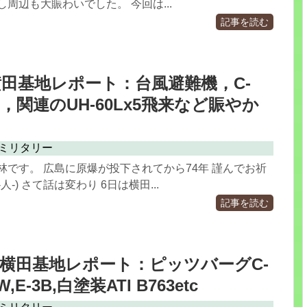
し周辺も大賑わいでした。 今回は...
記事を読む
.6 横田基地レポート：台風避難機，C-
4B，関連のUH-60Lx5飛来など賑やか
ミリタリー
林です。 広島に原爆が投下されてから74年 謹んでお祈
人-) さて話は変わり 6日は横田...
記事を読む
.5-6 横田基地レポート：ピッツバーグC-
5W,E-3B,白塗装ATI B763etc