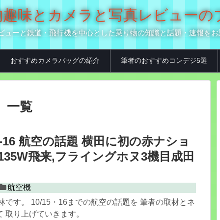
の乗り物趣味とカメラと写真レビュー
真用品レビューと鉄道・飛行機を中心とした乗り物の知識と話題・速報を
おすすめカメラバッグの紹介
筆者のおすすめコンデジ5選
」
一覧
0.15-16 航空の話題 横田に初の赤ナショ
-135W飛来,フライングホヌ3機目成田
航空機
林です。 10/15・16までの航空の話題を 筆者の取材とネ
て 取り上げていきます。