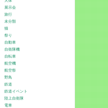
天体
展示会
旅行
未分類
猫
祭り
自動車
自衛隊機
自転車
航空機
航空祭
野鳥
鉄道
鉄道イベント
陸上自衛隊
電車