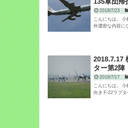
135軍団帰投
2018/7/23
こんにちは。 小
外濃密な内容にな
2018.7.
ター第2陣・
2018/7/17
こんにちは。 
向き F-22ラプ