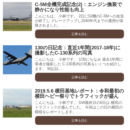
C-5M全機完成記念(2)：エンジン換装で
静かになり性能も向上
こんにちは。 小林です。 2日に52機のC-5Mへの改造
が終了し グレードアップし2040年代までの運用が保
障されました。 ...
記事を読む
130の日記念：直近1年間(2017-18年)に
撮影したC-130系列の写真
こんにちは。 小林です。 1/30にちなみ 過去1年間に
筆者が撮影した C-130系列の写真をいくつか紹介し
ます。 特記以...
記事を読む
2019.5.6 横田基地レポート：令和最初の
横田ヘビー祭りでトラフィックが盛ん
こんにちは。 小林です。 GW最終日の6日は 横田の
トラフィックが盛んでした。 今回はこの日の横田の
模様をレポートします。 ...
記事を読む