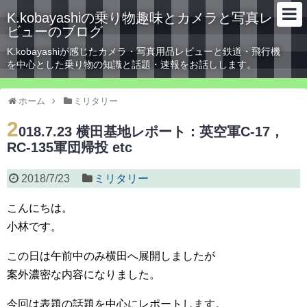
K.kobayashiの乗り物趣味とカメラと写真レ
ビューのブログ
K.kobayashiが感じたカメラ・写真用品レビューと鉄道・飛行機
を中心とした乗り物の知識と話題・速報をお話しします。
ホーム
ミリタリー
2
018.7.23 横田基地レポート：英空軍C-17，
RC-135軍団帰投 etc
2018/7/23
ミリタリー
こんにちは。
小林です。
この日は午前中のみ横田へ展開しましたが
案外濃密な内容になりました。
今回は表題の話題を中心にレポートします。