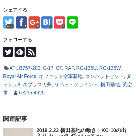
シェアする
error
0
0
フォローする
ATI
,
B757-200
,
C-17
,
OF
,
RAF
,
RC-135U
,
RC-135W
,
Royal Air Force
,
オファット空軍基地
,
コンバットセント
,
ダ
ッシュ8
,
ネブラスカ州
,
リベットジョイント
,
横田基地
,
英空
軍
t.e235-4620
関連記事
2019.2.22 横田基地の動き：KC-10の出
入り,カリッタ,ダッシュ8 etc