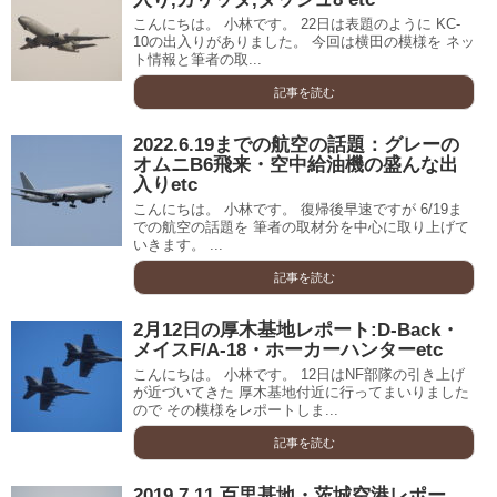
こんにちは。 小林です。 22日は表題のように KC-
10の出入りがありました。 今回は横田の模様を ネッ
ト情報と筆者の取...
記事を読む
2022.6.19までの航空の話題：グレーの
オムニB6飛来・空中給油機の盛んな出
入りetc
こんにちは。 小林です。 復帰後早速ですが 6/19ま
での航空の話題を 筆者の取材分を中心に取り上げて
いきます。 ...
記事を読む
2月12日の厚木基地レポート:D-Back・
メイスF/A-18・ホーカーハンターetc
こんにちは。 小林です。 12日はNF部隊の引き上げ
が近づいてきた 厚木基地付近に行ってまいりました
ので その模様をレポートしま...
記事を読む
2019.7.11 百里基地・茨城空港レポー