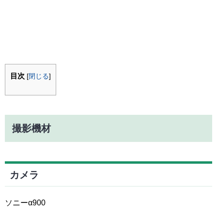
目次
[
閉じる
]
撮影機材
カメラ
ソニーα900