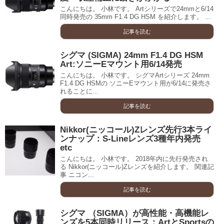
こんにちは。 小林です。 Artシリーズで24mmと6/14
同時発売の 35mm F1.4 DG HSM を紹介します。 ...
記事を読む
シグマ (SIGMA) 24mm F1.4 DG HSM
Art:ソニーEマウント用6/14発売
こんにちは。 小林です。 シグマArtシリーズ 24mm
F1.4 DG HSMの ソニーEマウント用が6/14に発売さ
れることに...
記事を読む
Nikkor(ニッコール)Zレンズ先行3本ライ
ンナップ：S-Lineレンズ3種年内発売
etc
こんにちは。 小林です。 2018年内に先行発売され
る Nikkor(ニッコール)Zレンズを紹介します。 関連記
事 ニコン...
記事を読む
シグマ （SIGMA）が高性能・高機能レ
ンズを5本同時リリース：ArtとSportsの