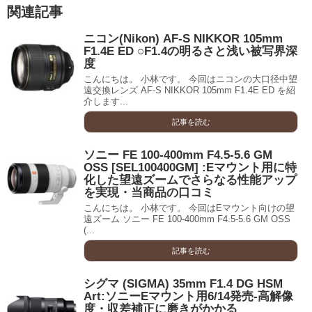
関連記事
ニコン(Nikon) AF-S NIKKOR 105mm
F1.4E ED ○F1.4の明るさと浅い被写界深
度
こんにちは。 小林です。 今回はニコンの大口径中望
遠交換レンズ AF-S NIKKOR 105mm F1.4E ED を紹
介します...
記事を読む
ソニー FE 100-400mm F4.5-5.6 GM
OSS [SEL100400GM] :Eマウント用に特
化した望遠ズームでさらなる性能アップ
を実現・当商品の口コミ
こんにちは。 小林です。 今回はEマウント向けの望
遠ズーム ソニー FE 100-400mm F4.5-5.6 GM OSS
(...
記事を読む
シグマ (SIGMA) 35mm F1.4 DG HSM
Art:ソニーEマウント用6/14発売-高解像
度・収差補正に磨きがかかる