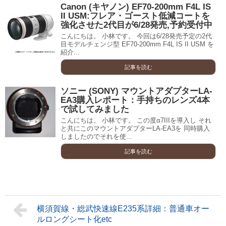
Canon (キヤノン) EF70-200mm F4L IS
II USM:フレア・ゴースト低減コートを
強化させた2代目が6/28発売,予約受付中
こんにちは。 小林です。 今回は6/28発売予定の2代
目モデルチェンジ型 EF70-200mm F4L IS II USM を
紹介...
記事を読む
ソニー (SONY) マウントアダプターLA-
EA3購入レポート：手持ちのレンズ4本
で試してみました
こんにちは。 小林です。 この度α7IIIを導入し それ
と共にこのマウントアダプターLA-EA3を 同時購入
しましたのでそれを使...
記事を読む
横須賀線・総武快速線E235系詳細：普通車オー
ルロングシート化etc