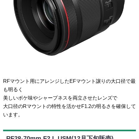
RFマウント用にアレンジしたEFマウント譲りの大口径で最
も明るく
美しいボケ味やシャープネスを両立させたレンズで
大口径のRマウントの特性を活かせF1.2の明るさを確保して
います。
RF28-70mm F2 L USM(12月下旬販売)