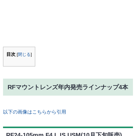
目次
[
閉じる
]
RFマウントレンズ年内発売ラインナップ4本
以下の画像はこちらから引用
RF24-105mm F4 L IS USM(10月下旬販売)