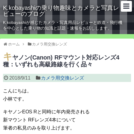
K.kobayashiの乗り物趣味とカメラと写真レ
ビューのブログ
K.kobayashiが感じたカメラ・写真用品レビューと鉄道・飛行機
を中心とした乗り物の知識と話題・速報をお話しします。
ホーム
カメラ用交換レンズ
キ
ヤノン(Canon) RFマウント対応レンズ4
種：いずれも高級路線を行く品々
2018/9/11
カメラ用交換レンズ
こんにちは。
小林です。
キヤノンEOS Rと同時に年内発売される
新マウント RFレンズ4本について
筆者の私見のみを取り上げます。