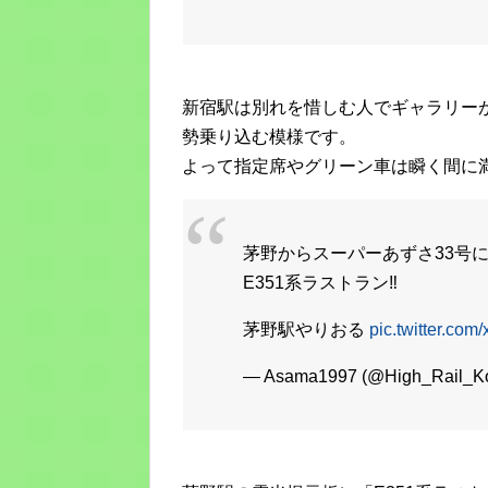
新宿駅は別れを惜しむ人でギャラリー
勢乗り込む模様です。
よって指定席やグリーン車は瞬く間に
茅野からスーパーあずさ33号
E351系ラストラン‼︎
茅野駅やりおる
pic.twitter.co
— Asama1997 (@High_Rail_K