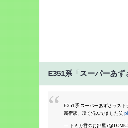
E351系「スーパーあ
E351系 スーパーあずさラス
新宿駅、凄く混んでました笑
p
— トミカ君のお部屋 (@TOMIC