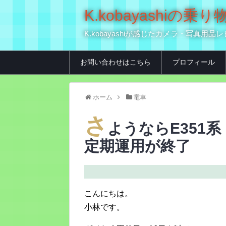
K.kobayashi
K.kobayashiが感じたカメラ・写
お問い合わせはこちら
プロフィール
ホーム
電車
さ
ようならE351
定期運用が終了
こんにちは。
小林です。