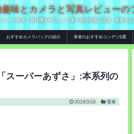
の乗り物趣味とカメラと写真レビュー
真用品レビューと鉄道・飛行機を中心とした乗り物の知識と話題・速報を
おすすめカメラバッグの紹介
筆者のおすすめコンデジ5選
系「スーパーあずさ」:本系列の
2018/3/16
電車