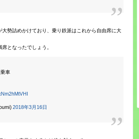
が大勢詰めかけており、乗り鉄派はこれから自由席に大
満席となったでしょう。
に乗車
m/xNm2hMtVHI
oumi)
2018年3月16日