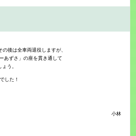
その後は全車両退役しますが、
パーあずさ」の座を貫き通して
しょう。
様でした！
小林