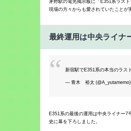
茅野駅の電光掲示板に「E351系ラス
現場の方々からも愛されていたことが
最終運用は中央ライナー
新宿駅でE351系の本当のラ
— 青木 裕太 (@A_yutamemo
E351系の最後の運用は中央ライナー7号
史に幕を下ろしました。