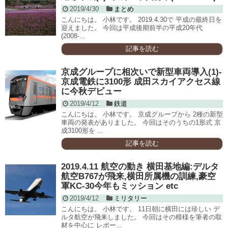
2019/4/30
まとめ
こんにちは。 小林です。 2019.4.30で 平成の最終日を
迎えました。 今回は平成後期前半の平成20年代
(2008-...
記事を読む
京成グループに相次いで新型車両導入(1)-
京成電鉄に3100形 成田スカイアクセス線
に今秋デビュー
2019/4/12
鉄道
こんにちは。 小林です。 京成グループから 2種の新型
車両の発表がありました。 今回はそのうちの1形式 京
成3100形を ...
記事を読む
2019.4.11 航空の動き 横田基地編:デルタ
航空B767が飛来,横田所属機の訓練,豪空
軍KC-30今年もミッション etc
2019/4/12
ミリタリー
こんにちは。 小林です。 11日朝に横田には珍しい デ
ルタ航空が飛来しました。 今回はその模様を筆者の取
材を中心に レポー...