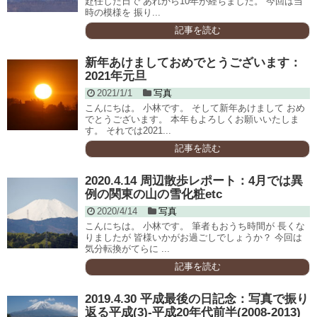
赴任した日で あれから10年が経ちました。 今回は当
時の模様を 振り...
記事を読む
新年あけましておめでとうございます：
2021年元旦
2021/1/1
写真
こんにちは。 小林です。 そして新年あけまして おめ
でとうございます。 本年もよろしくお願いいたしま
す。 それでは2021...
記事を読む
2020.4.14 周辺散歩レポート：4月では異
例の関東の山の雪化粧etc
2020/4/14
写真
こんにちは。 小林です。 筆者もおうち時間が 長くな
りましたが 皆様いかがお過ごしでしょうか？ 今回は
気分転換がてらに ...
記事を読む
2019.4.30 平成最後の日記念：写真で振り
返る平成(3)-平成20年代前半(2008-2013)