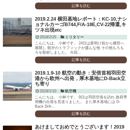
記事を読む
2019.2.24 横田基地レポート：KC-10,ナシ
ョナルカーゴB744,F/A-18E,CV-22帰還,キ
ツネ出現etc
2019/2/25
ミリタリー
こんにちは。 小林です。 24日は夜明け前から横田へ
展開し 朝夕のトラフィックが盛んな他 その他もろも
ろを取材しました。 今回...
記事を読む
2019.1.9-10 航空の動き：安倍首相羽田空
港から欧州へ出発，厚木基地にD-Back立
ち寄り
2019/1/10
航空機
こんにちは。 小林です。 9日は羽田空港を訪れ 政府専
用機の出発を見送りました。 また厚木基地には D-
Back D/A-...
記事を読む
あけましておめでとうございます！2019