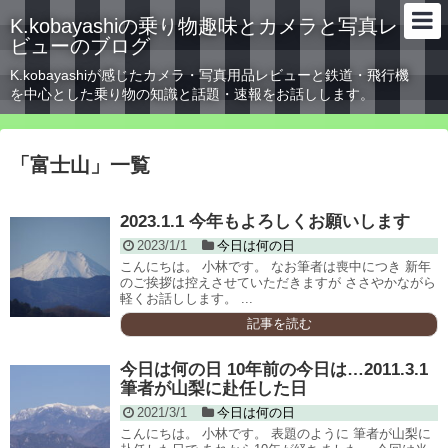
K.kobayashiの乗り物趣味とカメラと写真レ
ビューのブログ
K.kobayashiが感じたカメラ・写真用品レビューと鉄道・飛行機
を中心とした乗り物の知識と話題・速報をお話しします。
「
富士山
」
一覧
2023.1.1 今年もよろしくお願いします
2023/1/1
今日は何の日
こんにちは。 小林です。 なお筆者は喪中につき 新年
のご挨拶は控えさせていただきますが ささやかながら
軽くお話しします。 ...
記事を読む
今日は何の日 10年前の今日は…2011.3.1
筆者が山梨に赴任した日
2021/3/1
今日は何の日
こんにちは。 小林です。 表題のように 筆者が山梨に