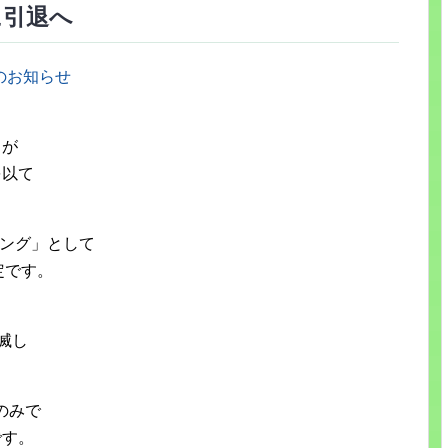
に引退へ
のお知らせ
」が
を以て
パング」として
定です。
滅し
のみで
です。