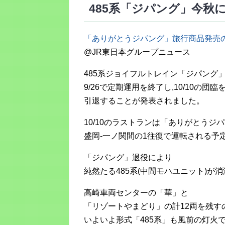
485系「ジパング」今秋
「ありがとうジパング」旅行商品発売
@JR東日本グループニュース
485系ジョイフルトレイン「ジパング
9/26で定期運用を終了し,10/10の団臨
引退することが発表されました。
10/10のラストランは「ありがとうジ
盛岡-一ノ関間の1往復で運転される予
「ジパング」退役により
純然たる485系(中間モハユニット)が消
高崎車両センターの「華」と
「リゾートやまどり」の計12両を残す
いよいよ形式「485系」も風前の灯火