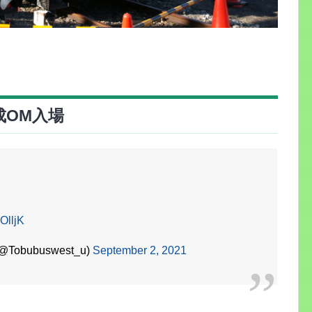
編成OM入場
uOlljK
bubuswest_u)
September 2, 2021