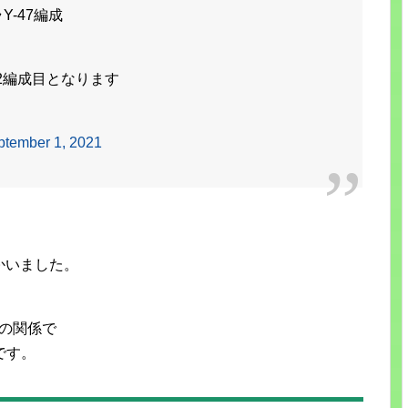
ラY-47編成
は2編成目となります
ptember 1, 2021
かいました。
ーの関係で
です。