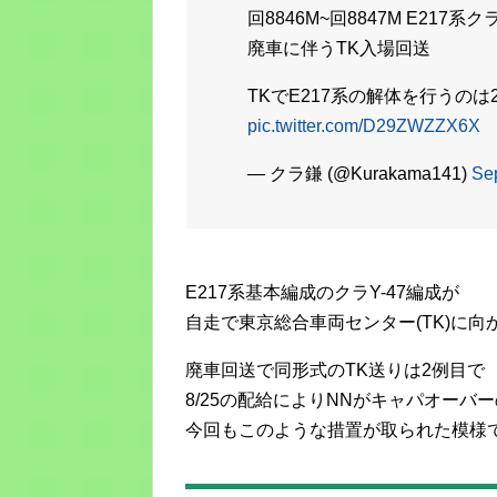
回8846M~回8847M E217系ク
廃車に伴うTK入場回送
TKでE217系の解体を行うの
pic.twitter.com/D29ZWZZX6X
— クラ鎌 (@Kurakama141)
Se
E217系基本編成のクラY-47編成が
自走で東京総合車両センター(TK)に向
廃車回送で同形式のTK送りは2例目で
8/25の配給によりNNがキャパオーバ
今回もこのような措置が取られた模様