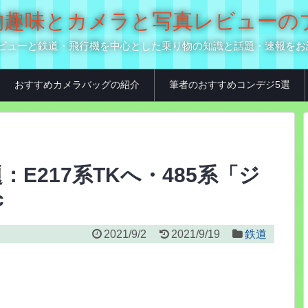
の乗り物趣味とカメラと写真レビュー
真用品レビューと鉄道・飛行機を中心とした乗り物の知識と話題・速報を
おすすめカメラバッグの紹介
筆者のおすすめコンデジ5選
話題：E217系TKへ・485系「ジ
c
2021/9/2
2021/9/19
鉄道