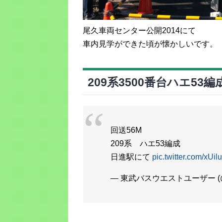
尾久車両センター公開2014にて
車内見学ができた頃が懐かしいです。
209系3500番台ハエ53
回送56M
209系 ハエ53編成
日進駅にて
pic.twitter.com/xUil
— 東武バスウエストユーザー (@To