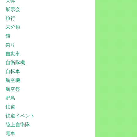
天体
展示会
旅行
未分類
猫
祭り
自動車
自衛隊機
自転車
航空機
航空祭
野鳥
鉄道
鉄道イベント
陸上自衛隊
電車