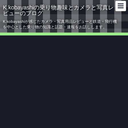
K.kobayashiの乗り物趣味とカメラと写真レ
ビューのブログ
K.kobayashiが感じたカメラ・写真用品レビューと鉄道・飛行機
を中心とした乗り物の知識と話題・速報をお話しします。