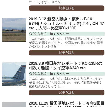
ポートします。 スポン...
記事を読む
2019.3.12 航空の動き：横田～F-16，
B744(ナショナル・カリッタ),T-4，CH-47
etc，入間～比空軍C-130T
2019/3/12
ミリタリー
こんにちは。 小林です。 12日は横田のトラフィック
が盛んで 賑やかでした。 今回はその日の模様を 筆者
の取材とネット情報...
記事を読む
2019.3.9 横田基地レポート：KC-135Rの
相次ぐ離陸・タイ空軍A340 etc
2019/3/10
ミリタリー
こんにちは。 小林です。 朝は冬のような寒さでした
が 日中はポカポカ陽気でした。 その半面花粉が多く
花粉症の人にとっては ...
記事を読む
2018.11.29 横田基地レポート：今年2回目