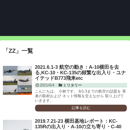
「
ZZ
」
一覧
2021.6.1-3 航空の動き：A-10横田を去
る,KC-10・KC-135の頻繁な出入り・ユナ
イテッドB773飛来etc
2021/6/4
ミリタリー
こんにちは。 小林です。 6/1-3までの航空の話題を 筆
者の取材および ネット情報を交えながら 取り上げて
いきます。
記事を読む
2019.7.21-23 横田基地レポート：KC-
135Rの出入り・A-10の立ち寄り・C-40