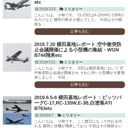
etc
2019/7/23
ミリタリー
こんにちは。 小林です。 21-23日はA-10やKC-135Rの
出入りなど 横田の動きが盛んでした。 今回はその模
様を ...
記事を読む
2019.7.20 横田基地レポート:空中衝突防
止会議開催による小型機の集結・WGN
B744飛来etc
2019/7/21
ミリタリー
こんにちは。 小林です。 20日は横田基地において 空
中衝突防止会議が開催され それに伴い小型機が大量飛
来しました。 今回...
記事を読む
2019.6.5-6 横田基地レポート：ピッツバ
ーグC-17,RC-135W,E-3B,白塗装ATI
B763etc
2019/6/7
ミリタリー
こんにちは。 小林です。 ここ数日になって代わる代
わる 横田に珍機が飛来しており 今回はその模様をレ