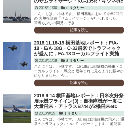
のサムライサージ・KC-135R・キツネetc
2018/11/30
ミリタリー
こんにちは。 小林です。 横田基地において今年2回目
の 大規模訓練「サムライサージ」が行われました。
筆者も少しの間見に行き...
記事を読む
2018.11.16-18 横田基地レポート：F/A-
18・E/A-18G・C-32飛来でトラフィック
が盛んに，FA-18ローカルフライト実施
2018/11/19
ミリタリー
こんにちは。 小林です。 16-18日は戦闘機の飛来・ロ
ーカルフライト・帰投と 近年まれに見るように賑やか
になりました。 今...
記事を読む
2018.9.14 横田基地レポート：日米友好祭
展示機フライイン(3)：自衛隊機が一度に
大量飛来・アトラスB744が2機飛来etc
2018/9/15
ミリタリー
こんにちは。 小林です。 3回目は自衛隊機の飛来と 通
常のトラフィックについて レポートします。 前記事