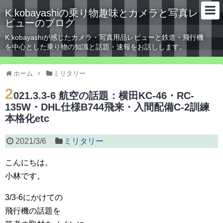
K.kobayashiの乗り物趣味とカメラと写真レ
ビューのブログ
K.kobayashiが感じたカメラ・写真用品レビューと鉄道・飛行機
を中心とした乗り物の知識と話題・速報をお話しします。
ホーム
ミリタリー
2
021.3.3-6 航空の話題：横田KC-46・RC-
135W・DHL仕様B744飛来・入間配備C-2訓練
本格化etc
2021/3/6
ミリタリー
こんにちは。
小林です。
3/3-6にかけての
飛行機の話題を