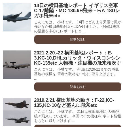
14日の横田基地レポート-イギリス空軍
C-17離陸・MC-130J/H飛来・F/A-18Dレ
ガホ飛来etc
こんにちは。 小林です。 14日はどんより天候で風が
強いなか横田基地付近へ出かけました。 今回は表題
の話題を中心にレポートしま...
記事を読む
2021.2.20.-22 横田基地レポート：E-
3,KC-10,DHLカリッタ・ウィスコンシン
KC-135etc 大物機・注目機の飛来相次ぐ
こんにちは。 小林です。 今回は2/20-22までの 横田
基地の模様を 筆者の取材を中心に 取り上げます。
...
記事を読む
2019.2.21 横田基地の動き：F-22,KC-
135,KC-10など盛んに飛来etc
こんにちは。 小林です。 21日は横田基地に 大物が
続々飛来しています。 今回はその模様を ネット情報
をもとに取り上げます...