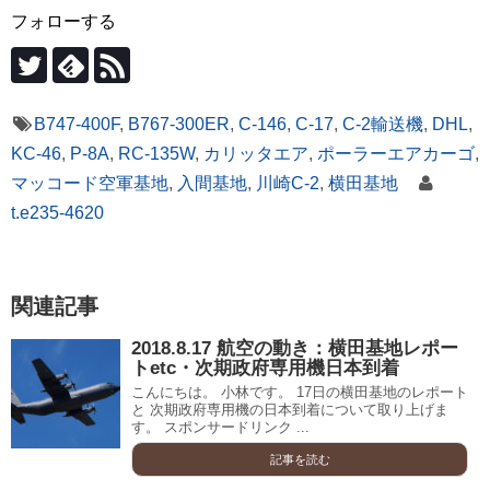
フォローする
B747-400F
,
B767-300ER
,
C-146
,
C-17
,
C-2輸送機
,
DHL
,
KC-46
,
P-8A
,
RC-135W
,
カリッタエア
,
ポーラーエアカーゴ
,
マッコード空軍基地
,
入間基地
,
川崎C-2
,
横田基地
t.e235-4620
関連記事
2018.8.17 航空の動き：横田基地レポー
トetc・次期政府専用機日本到着
こんにちは。 小林です。 17日の横田基地のレポート
と 次期政府専用機の日本到着について取り上げま
す。 スポンサードリンク ...
記事を読む