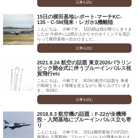
記事を読む
15日の横田基地レポート-マーチKC-
135・C-5M飛来・レガホ1機離陸
こんにちは。 小林です。 15日朝は雨が降りしきりま
したが 午前中には雨が上がりそのタイミングを見計
らって横田基地へ出かけました。...
記事を読む
2021.8.24 航空の話題 東京2020パラリン
ピック開会式に伴うブルーインパルス祝
賀飛行etc
こんにちは。 小林です。 8/24の航空の話題を 筆者
の取材とネット情報を交えながら 取り上げていきま
す。 8/24の...
記事を読む
2018.8.3 航空機の話題：F-22が全機帰
投・入間基地にブルーインパルス立ち寄
り
こんにちは。 小林です。 3日は横田基地でのF22の
撤退や 入間基地にブルーインパルスの飛来がありま