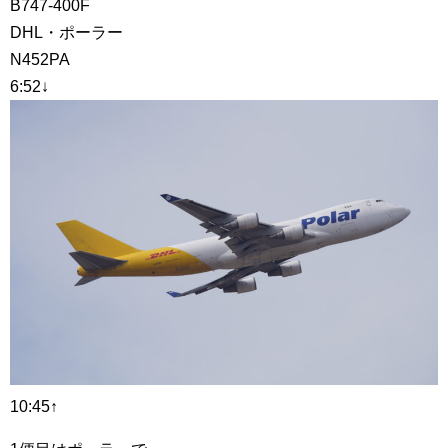
B747-400F
DHL・ポーラー
N452PA
6:52↓
10:45↑