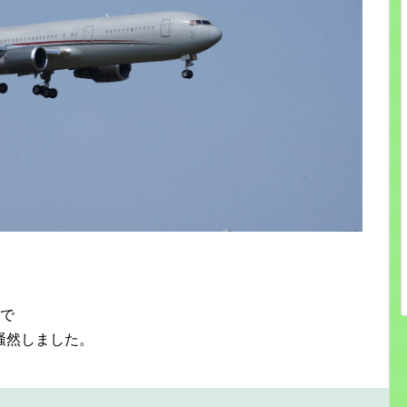
在で
騒然しました。