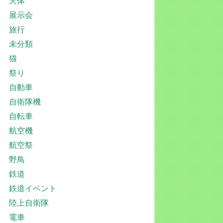
天体
展示会
旅行
未分類
猫
祭り
自動車
自衛隊機
自転車
航空機
航空祭
野鳥
鉄道
鉄道イベント
陸上自衛隊
電車