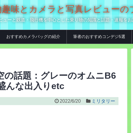
の乗り物趣味とカメラと写真レビュー
真用品レビューと鉄道・飛行機を中心とした乗り物の知識と話題・速報を
おすすめカメラバッグの紹介
筆者のおすすめコンデジ5選
の航空の話題：グレーのオムニB6
んな出入りetc
2022/6/20
ミリタリー