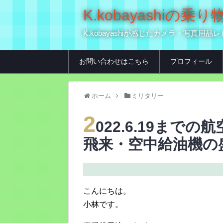
K.kobayashi
K.kobayashiが感じたカメラ・写
お問い合わせはこちら
プロフィール
ホーム
ミリタリー
2
022.6.19まで
飛来・空中給油機の盛
こんにちは。
小林です。