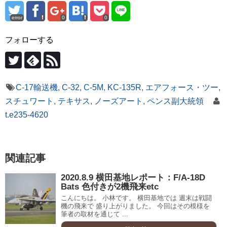
error
0
0
フォローする
C-17輸送機
,
C-32
,
C-5M
,
KC-135R
,
エアフォース・ツー
,
スチュワート
,
テキサス
,
ノーズアート
,
ペンス副大統領
t.e235-4620
関連記事
2020.8.9 横田基地レポート：F/A-18D
Bats 色付きが2機飛来etc
こんにちは。 小林です。 横田基地では 週末は戦闘
機の飛来で 盛り上がりました。 今回はその模様を
筆者の取材を通じて ...