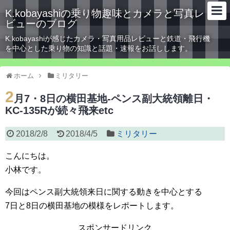
K.kobayashiの乗り物趣味とカメラと写真レ
ビューのブログ
K.kobayashiが感じたカメラ・写真用品レビューと鉄道・飛行機
を中心とした乗り物の知識と話題・速報をお話しします。
ホーム
ミリタリー
2
月7・8日の横田基地-ペンス副大統領離日・
KC-135Rが続々飛来etc
2018/2/8
2018/4/5
ミリタリー
こんにちは。
小林です。
今回はペンス副大統領来日に関する動きを中心とする
7日と8日の横田基地の模様をレポートします。
スポンサードリンク