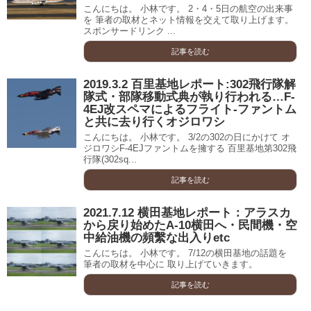
こんにちは。 小林です。 2・4・5日の航空の出来事
を 筆者の取材とネット情報を交えて取り上げます。
スポンサードリンク ...
記事を読む
2019.3.2 百里基地レポート:302飛行隊解
隊式・部隊移動式典が執り行われる…F-
4EJ改スペマによるフライト-ファントム
と共に去り行くオジロワシ
こんにちは。 小林です。 3/2の302の日にかけて オ
ジロワシF-4EJファントムを擁する 百里基地第302飛
行隊(302sq...
記事を読む
2021.7.12 横田基地レポート：アラスカ
から戻り始めたA-10横田へ・民間機・空
中給油機の頻繫な出入りetc
こんにちは。 小林です。 7/12の横田基地の話題を
筆者の取材を中心に 取り上げていきます。
記事を読む