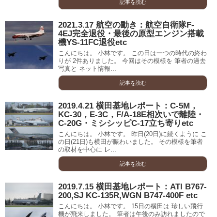
記事を読む
2021.3.17 航空の動き：航空自衛隊F-
4EJ完全退役・最後の原型エンジン搭載
機YS-11FC退役etc
こんにちは。 小林です。 この日は一つの時代の終わ
りが 2件ありました。 今回はその模様を 筆者の過去
写真と ネット情報...
記事を読む
2019.4.21 横田基地レポート：C-5M，
KC-30，E-3C，F/A-18E相次いで離陸・
C-20G・ミシシッピC-17立ち寄りetc
こんにちは。 小林です。 昨日(20日)に続くように こ
の日(21日)も横田が賑わいました。 その模様を筆者
の取材を中心に レ...
記事を読む
2019.7.15 横田基地レポート：ATI B767-
200,SJ KC-135R,WGN B747-400F etc
こんにちは。 小林です。 15日の横田は 珍しい飛行
機が飛来しました。 筆者は午後のみ訪れましたので