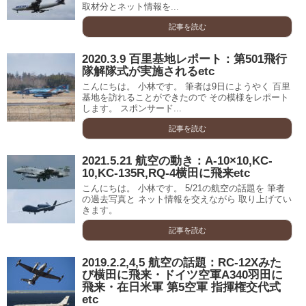
取材分とネット情報を...
記事を読む
2020.3.9 百里基地レポート：第501飛行
隊解隊式が実施されるetc
こんにちは。 小林です。 筆者は9日にようやく 百里
基地を訪れることができたので その模様をレポート
します。 スポンサード...
記事を読む
2021.5.21 航空の動き：A-10×10,KC-
10,KC-135R,RQ-4横田に飛来etc
こんにちは。 小林です。 5/21の航空の話題を 筆者
の過去写真と ネット情報を交えながら 取り上げてい
きます。
記事を読む
2019.2.2,4,5 航空の話題：RC-12Xみた
び横田に飛来・ドイツ空軍A340羽田に
飛来・在日米軍 第5空軍 指揮権交代式
etc