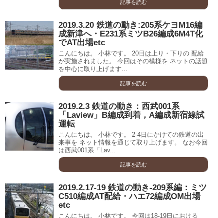
記事を読む
2019.3.20 鉄道の動き:205系ケヨM16編
成新津へ・E231系ミツB26編成6M4T化
でAT出場etc
こんにちは。 小林です。 20日は上り・下りの 配給
が実施されました。 今回はその模様を ネットの話題
を中心に取り上げます...
記事を読む
2019.2.3 鉄道の動き：西武001系
「Laview」B編成到着，A編成新宿線試
運転
こんにちは。 小林です。 2-4日にかけての鉄道の出
来事を ネット情報を通じて取り上げます。 なお今回
は西武001系「Lav...
記事を読む
2019.2.17-19 鉄道の動き-209系編：ミツ
C510編成AT配給・ハエ72編成OM出場
etc
こんにちは。 小林です。 今回は18-19日における