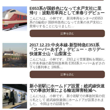
E653系が国鉄色になって水戸支社に里
帰り：波動用車両として来春リデビュー
こんにちは。 小林です。 新潟車両センターのE653
系の1編成が 国鉄特急色になって古巣の水戸支社に
里帰りすることになりました...
記事を読む
2017.12.23:中央本線-新型特急E353系
「スーパーあずさ」デビュー・ホリデー
快速富士山・山梨富士
こんにちは。 小林です。 23日より営業運転を開始し
た中央本線の新型特急車両 E353系スーパーあずさの
下り1番列車と 189系...
記事を読む
新小岩駅にホームドア設置：総武線快速
での事故対策による輸送障害軽減へ
こんにちは。 小林です。 新小岩駅での事故対策の切
り札として 総武線快速側にホームドアが設置されま
した。 今回はその話題を中...