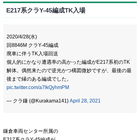
E217系クラY-45編成TK入場
2020/4/28(水)
回8846M クラY-45編成
廃車に伴うTK入場回送
個人的にかなり遭遇率の高かった編成がE217系初のTK
解体。偶然来たので逆光かつ構図微妙ですが、最後の最
後まで縁のある編成でした。
pic.twitter.com/a7lkQyhmPM
— クラ鎌 (@Kurakama141)
April 28, 2021
鎌倉車両センター所属の
E217系クラY-45編成が