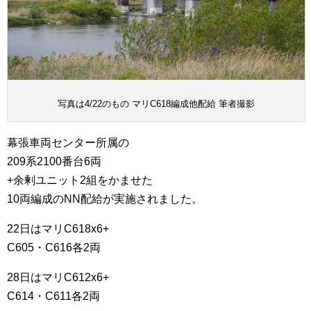
写真は4/22のもの マリC618編成他配給 筆者撮影
幕張車両センター所属の
209系2100番台6両
+余剰ユニット2組をかませた
10両編成のNN配給が実施されました。
22日はマリC618x6+
C605・C616各2両
28日はマリC612x6+
C614・C611各2両