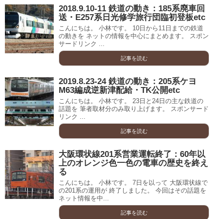
2018.9.10-11 鉄道の動き：185系廃車回
送・E257系日光修学旅行団臨初登板etc
こんにちは。 小林です。 10日から11日までの鉄道
の動きを ネットの情報を中心にまとめます。 スポン
サードリンク ...
記事を読む
2019.8.23-24 鉄道の動き：205系ケヨ
M63編成逆新津配給・TK公開etc
こんにちは。 小林です。 23日と24日の主な鉄道の
話題を 筆者取材分のみ取り上げます。 スポンサード
リンク ...
記事を読む
大阪環状線201系営業運転終了：60年以
上のオレンジ色一色の電車の歴史を終え
る
こんにちは。 小林です。 7日を以って 大阪環状線で
の201系の運用が 終了しました。 今回はその話題を
ネット情報を中...
記事を読む