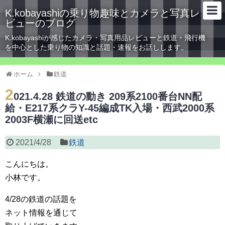
K.kobayashiの乗り物趣味とカメラと写真レ
ビューのブログ
K.kobayashiが感じたカメラ・写真用品レビューと鉄道・飛行機
を中心とした乗り物の知識と話題・速報をお話しします。
ホーム
鉄道
2
021.4.28 鉄道の動き 209系2100番台NN配
給・E217系クラY-45編成TK入場・西武2000系
2003F横瀬に回送etc
2021/4/28
鉄道
こんにちは。
小林です。
4/28の鉄道の話題を
ネット情報を通じて