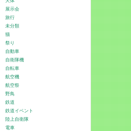
天体
展示会
旅行
未分類
猫
祭り
自動車
自衛隊機
自転車
航空機
航空祭
野鳥
鉄道
鉄道イベント
陸上自衛隊
電車