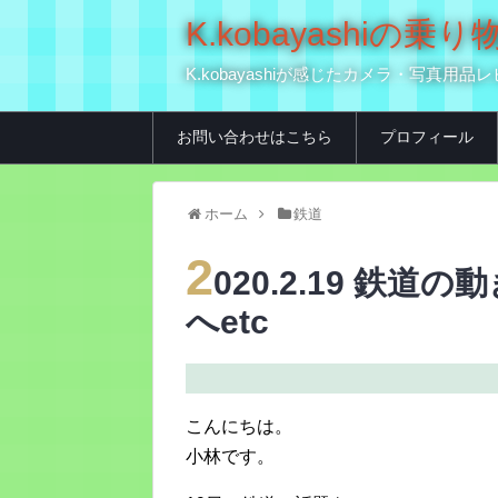
K.kobayashi
K.kobayashiが感じたカメラ・写
お問い合わせはこちら
プロフィール
ホーム
鉄道
2
020.2.19 鉄道
へetc
こんにちは。
小林です。