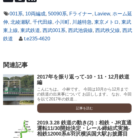
001系
,
10両編成
,
50090系
,
Fライナー
,
Laview
,
ホーム延
伸
,
北綾瀬駅
,
千代田線
,
小川町
,
川越特急
,
東京メトロ
,
東武
東上線
,
東武鉄道
,
西武001系
,
西武池袋線
,
西武秩父線
,
西武
鉄道
t.e235-4620
関連記事
2017年を振り返って-10・11・12月鉄道
編
こんにちは。 小林です。 今回は10月から12月まで
の鉄道の出来事について お話しします。 なお、今回
を以て2017年の鉄道...
記事を読む
2019.3.28 鉄道の動き(2)：相鉄・JR直通
運転11/30開始決定・レール締結式実施-
相鉄12000系&羽沢横浜国大駅お披露目