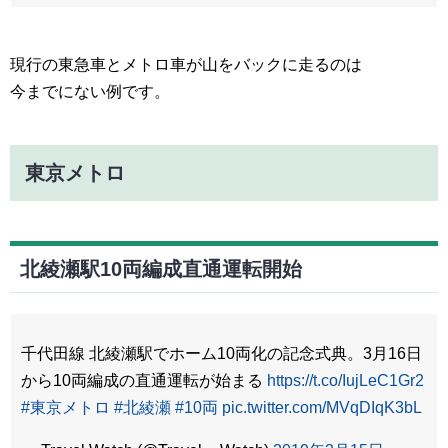
現行の東急車とメトロ車が山をバックに走るのは
今までにない例です。
東京メトロ
北綾瀬駅10両編成直通運転開始
千代田線 北綾瀬駅でホーム10両化の記念式典。3月16日
から10両編成の直通運転が始まる
https://t.co/IujLeC1Gr2
#東京メトロ
#北綾瀬
#10両
pic.twitter.com/MVqDIqK3bL