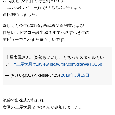
西武鉄道で3代目の特急列車001系
「Laview(ラビュー)」が「ちちぶ5号」より
運転開始しました。
奇しくも今年(2019)は西武秩父線開業および
特急レッドアロー誕生50周年で記念すべき年の
デビューでこれまた華々しいです。
土屋太鳳さん、姿勢もいいし、もちろんスタイルもい
い。
#土屋太鳳
#Laview
pic.twitter.com/gxeWaTOE5p
— おけいはん (@keisaku425)
2019年3月15日
池袋で出発式が行われ
女優の土屋太鳳(たお)さんが参加しました。