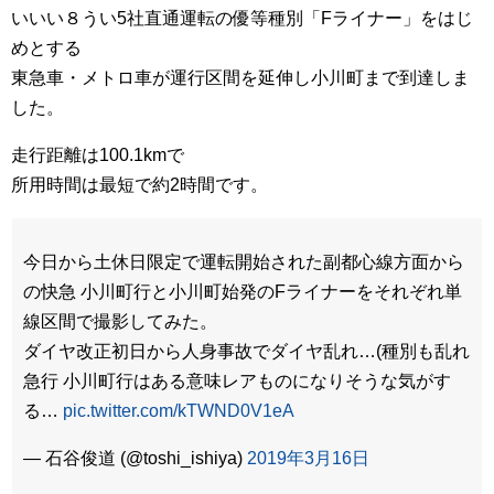
いいい８うい5社直通運転の優等種別「Fライナー」をはじ
めとする
東急車・メトロ車が運行区間を延伸し小川町まで到達しま
した。
走行距離は100.1kmで
所用時間は最短で約2時間です。
今日から土休日限定で運転開始された副都心線方面から
の快急 小川町行と小川町始発のFライナーをそれぞれ単
線区間で撮影してみた。
ダイヤ改正初日から人身事故でダイヤ乱れ…(種別も乱れ
急行 小川町行はある意味レアものになりそうな気がす
る…
pic.twitter.com/kTWND0V1eA
— 石谷俊道 (@toshi_ishiya)
2019年3月16日