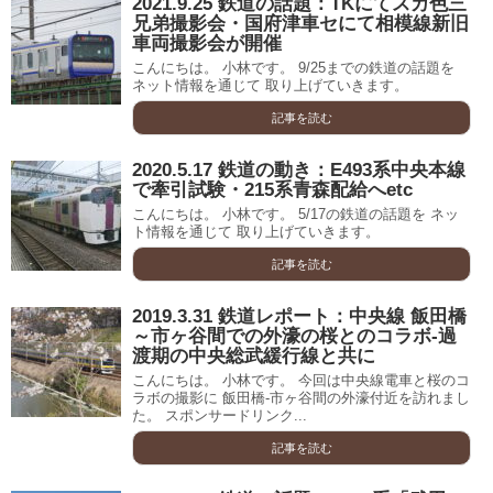
2021.9.25 鉄道の話題：TKにてスカ色三
兄弟撮影会・国府津車セにて相模線新旧
車両撮影会が開催
こんにちは。 小林です。 9/25までの鉄道の話題を
ネット情報を通じて 取り上げていきます。
記事を読む
2020.5.17 鉄道の動き：E493系中央本線
で牽引試験・215系青森配給へetc
こんにちは。 小林です。 5/17の鉄道の話題を ネッ
ト情報を通じて 取り上げていきます。
記事を読む
2019.3.31 鉄道レポート：中央線 飯田橋
～市ヶ谷間での外濠の桜とのコラボ-過
渡期の中央総武緩行線と共に
こんにちは。 小林です。 今回は中央線電車と桜のコ
ラボの撮影に 飯田橋-市ヶ谷間の外濠付近を訪れまし
た。 スポンサードリンク...
記事を読む