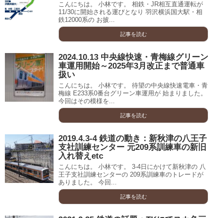
こんにちは。 小林です。 相鉄・JR相互直通運転が
11/30に開始される運びとなり 羽沢横浜国大駅・相
鉄12000系の お披...
記事を読む
2024.10.13 中央線快速・青梅線グリーン
車運用開始～2025年3月改正まで普通車
扱い
こんにちは。 小林です。 待望の中央線快速電車・青
梅線 E233系0番台グリーン車運用が 始まりました。
今回はその模様を...
記事を読む
2019.4.3-4 鉄道の動き：新秋津の八王子
支社訓練センター 元209系訓練車の新旧
入れ替えetc
こんにちは。 小林です。 3-4日にかけて新秋津の 八
王子支社訓練センターの 209系訓練車のトレードが
ありました。 今回...
記事を読む