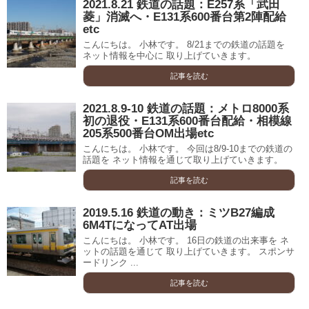
2021.8.21 鉄道の話題：E257系「武田
菱」消滅へ・E131系600番台第2陣配給
etc
こんにちは。 小林です。 8/21までの鉄道の話題を
ネット情報を中心に 取り上げていきます。
記事を読む
2021.8.9-10 鉄道の話題：メトロ8000系
初の退役・E131系600番台配給・相模線
205系500番台OM出場etc
こんにちは。 小林です。 今回は8/9-10までの鉄道の
話題を ネット情報を通じて取り上げていきます。
記事を読む
2019.5.16 鉄道の動き：ミツB27編成
6M4TになってAT出場
こんにちは。 小林です。 16日の鉄道の出来事を ネ
ットの話題を通じて 取り上げていきます。 スポンサ
ードリンク ...
記事を読む